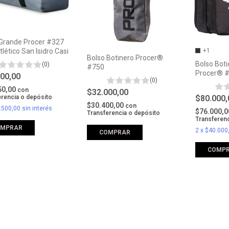
 Grande Procer #327
+1
tlético San Isidro Casi
Bolso Botinero Procer®
Bolso Boti
(0)
#750
Procer® 
000,00
(0)
50,00
con
$32.000,00
$80.000
erencia o depósito
$30.400,00
con
.500,00
sin interés
$76.000,
Transferencia o depósito
Transferenc
OMPRAR
2
x
$40.000
COMPRAR
COMP