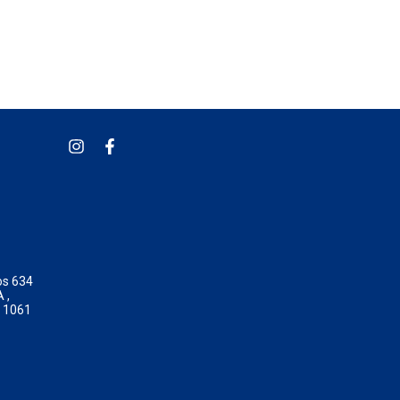
os 634
 ,
o 1061