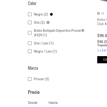
Color
+2
Negro (2)
Bolso
Gris (2)
Club A
Bolso Botiquín Deportivo Procer®
#329 (1)
$95.
$90.2
Gris / Liso (1)
Transf
2
x
$47
Negro / Liso (1)
C
Marca
Procer (3)
Precio
Desde
Hasta