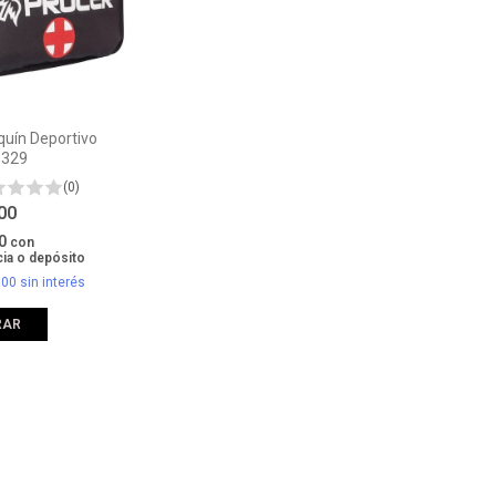
quín Deportivo
#329
(0)
,00
00
con
ia o depósito
,00
sin interés
RAR