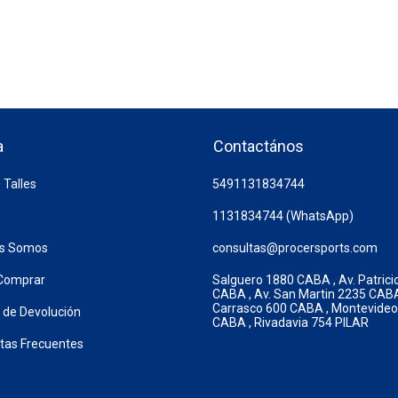
a
Contactános
 Talles
5491131834744
1131834744 (WhatsApp)
es Somos
consultas@procersports.com
Comprar
Salguero 1880 CABA , Av. Patrici
CABA , Av. San Martin 2235 CABA
Carrasco 600 CABA , Montevide
a de Devolución
CABA , Rivadavia 754 PILAR
tas Frecuentes