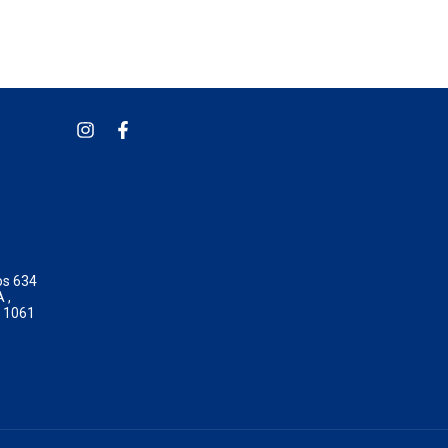
os 634
 ,
o 1061