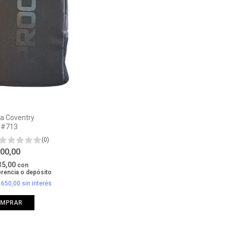
a Coventry
r#713
(0)
300,00
35,00
con
erencia o depósito
.650,00
sin interés
OMPRAR