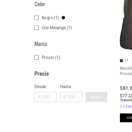
Color
Negro (1)
Gris Melange (1)
Marca
Procer (1)
+1
Mochil
Precio
Proce
Desde
Hasta
$81.
$77.2
Aplicar
Transf
2
x
$40
C