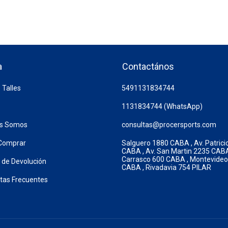
a
Contactános
 Talles
5491131834744
1131834744 (WhatsApp)
es Somos
consultas@procersports.com
Comprar
Salguero 1880 CABA , Av. Patrici
CABA , Av. San Martin 2235 CABA
Carrasco 600 CABA , Montevide
a de Devolución
CABA , Rivadavia 754 PILAR
tas Frecuentes