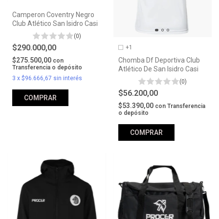
Camperon Coventry Negro
Club Atlético San Isidro Casi
(0)
$290.000,00
+1
Chomba Df Deportiva Club
$275.500,00
con
Transferencia o depósito
Atlético De San Isidro Casi
3
x
$96.666,67
sin interés
(0)
$56.200,00
COMPRAR
$53.390,00
con
Transferencia
o depósito
COMPRAR