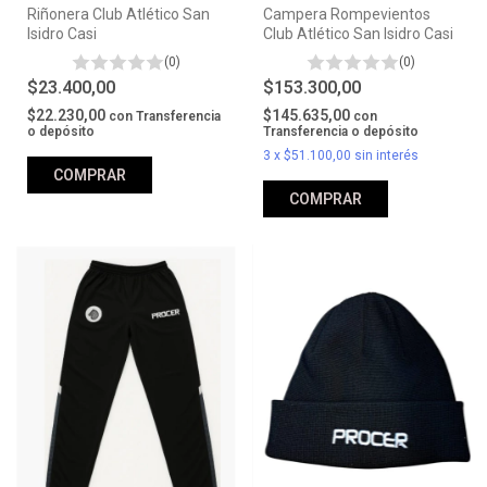
Riñonera Club Atlético San
Campera Rompevientos
Isidro Casi
Club Atlético San Isidro Casi
(0)
(0)
$23.400,00
$153.300,00
$22.230,00
$145.635,00
con
Transferencia
con
o depósito
Transferencia o depósito
3
x
$51.100,00
sin interés
COMPRAR
COMPRAR