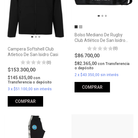
Bolso Mediano De Rugby
Club Atlético De San Isidro
Casi
(0)
Campera Softshell Club
Atletico De San Isidro Casi
$86.700,00
(0)
$82.365,00
con
Transferencia
o depósito
$153.300,00
2
x
$43.350,00
sin interés
$145.635,00
con
Transferencia o depósito
COMPRAR
3
x
$51.100,00
sin interés
COMPRAR