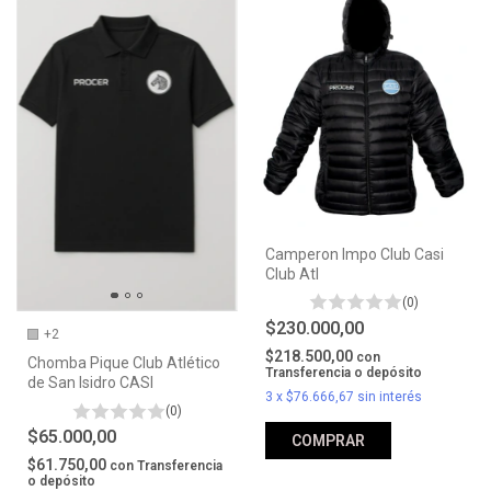
Camperon Impo Club Casi
Club Atl
(0)
$230.000,00
+2
$218.500,00
con
Chomba Pique Club Atlético
Transferencia o depósito
de San Isidro CASI
3
x
$76.666,67
sin interés
(0)
$65.000,00
COMPRAR
$61.750,00
con
Transferencia
o depósito