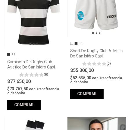
+1
Short De Rugby Club Atlético
+1
De San Isidro Casi
Camiseta De Rugby Club
(0)
Atletico De San Isidro Casi
$55.300,00
9754
(0)
$52.535,00
con
Transferencia
$77.650,00
o depósito
$73.767,50
con
Transferencia
o depósito
COMPRAR
COMPRAR