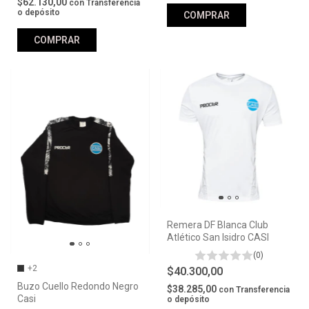
$62.130,00
con
Transferencia
o depósito
COMPRAR
COMPRAR
Remera DF Blanca Club
Atlético San Isidro CASI
(0)
+2
$40.300,00
Buzo Cuello Redondo Negro
$38.285,00
con
Transferencia
Casi
o depósito