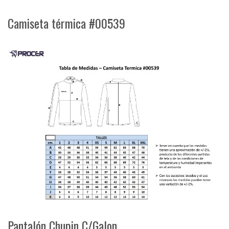
Camiseta térmica #00539
Pantalón Chupin C/Galon