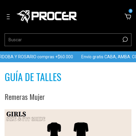
0
DOBA Y ROSARIO compras +$60.000
Envío gratis CABA, AMBA. CÓ
GUÍA DE TALLES
Remeras Mujer