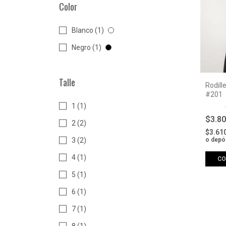
Color
Blanco (1)
Negro (1)
Talle
Rodill
#201
1 (1)
$3.8
2 (2)
$3.61
3 (2)
o depó
4 (1)
C
5 (1)
6 (1)
7 (1)