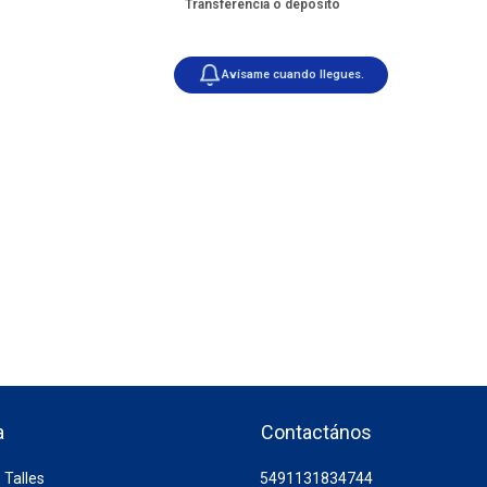
Transferencia o depósito
Avísame cuando llegues.
a
Contactános
 Talles
5491131834744