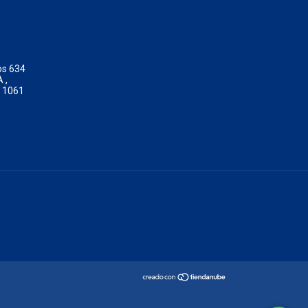
os 634
 ,
o 1061