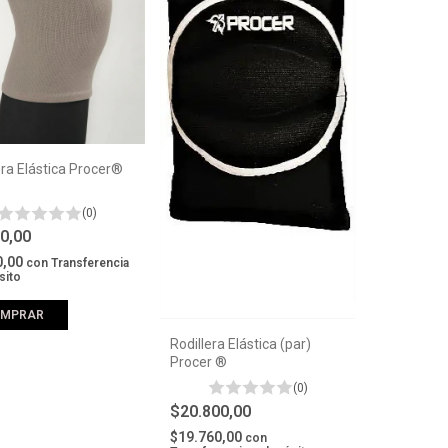
era Elástica Procer®
(0)
00,00
0,00
con
Transferencia
sito
OMPRAR
Rodillera Elástica (par)
Procer ®
(0)
$20.800,00
$19.760,00
con