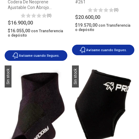
Codera De Neoprene
#261
Ajustable Con Abrojo
(0)
Procer®
(0)
$20.600,00
$16.900,00
$19.570,00
con
Transferencia
o depósito
$16.055,00
con
Transferencia
o depósito
Avísame cuando llegues.
Avísame cuando llegues.
Sin stock
Sin stock