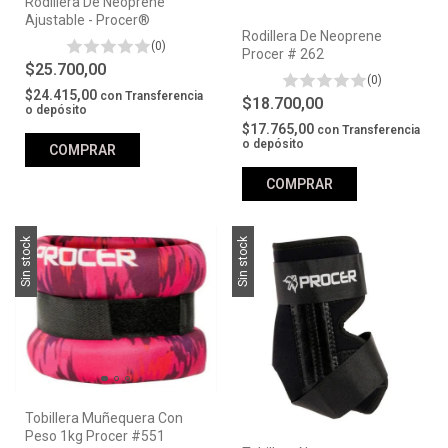
Rodillera De Neoprene
Ajustable - Procer®
Rodillera De Neoprene
(0)
Procer # 262
$25.700,00
(0)
$24.415,00
con
Transferencia
$18.700,00
o depósito
$17.765,00
con
Transferencia
o depósito
COMPRAR
COMPRAR
Sin stock
Sin stock
Tobillera Muñequera Con
Peso 1kg Procer #551