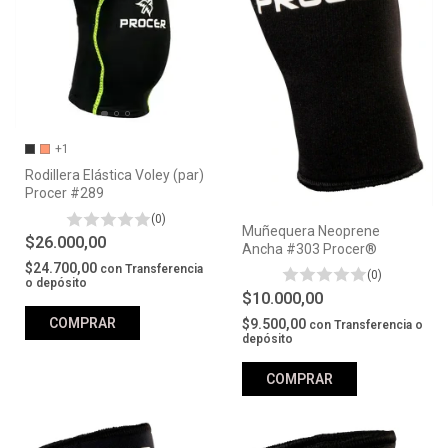
+1
Rodillera Elástica Voley (par)
Procer #289
(0)
Muñequera Neoprene
$26.000,00
Ancha #303 Procer®
$24.700,00
con
Transferencia
(0)
o depósito
$10.000,00
COMPRAR
$9.500,00
con
Transferencia o
depósito
COMPRAR