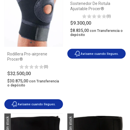
Sostenedor De Rotula
Ajustable Procer®
(0)
$9.300,00
$8.835,00
con
Transferencia o
depósito
Rodillera Pro-airprene
Avísame cuando llegues.
Procer®
(0)
$32.500,00
$30.875,00
con
Transferencia
o depósito
Avísame cuando llegues.
Sin stock
Sin stock