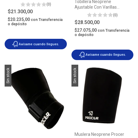
Tobillera Neoprene
(0)
Ajustable Con Varillas
$21.300,00
Procer®
(0)
$20.235,00
con
Transferencia
$28.500,00
o depósito
$27.075,00
con
Transferencia
o depósito
Avísame cuando llegues.
Avísame cuando llegues.
Sin stock
Sin stock
Muslera Neoprene Procer