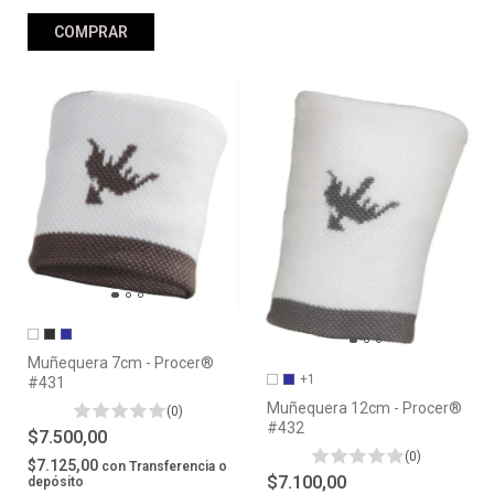
COMPRAR
Muñequera 7cm - Procer®
+1
#431
Muñequera 12cm - Procer®
(0)
#432
$7.500,00
(0)
$7.125,00
con
Transferencia o
$7.100,00
depósito