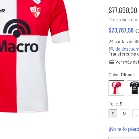
$77.650,00
Precio sin imp
$73.767,50
c
24
cuotas de
$6
5% de descuen
Transferencia 
Ver más det
Color:
Oficial
Talle:
S
S
M
L
¡No te lo pier