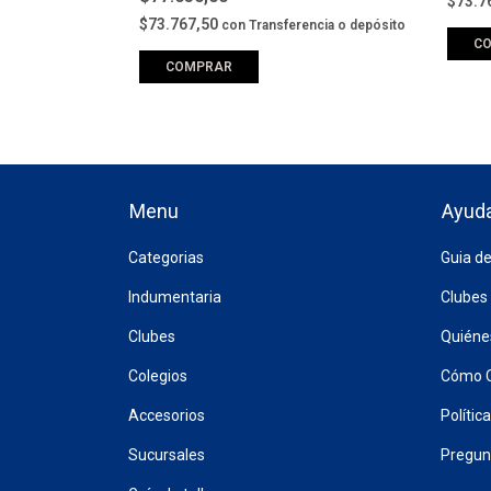
$73.7
$73.767,50
ncia o depósito
con
Transferencia o depósito
C
COMPRAR
llegues.
Menu
Ayud
Categorias
Guia de
Indumentaria
Clubes
Clubes
Quién
Colegios
Cómo 
Accesorios
Polític
Sucursales
Pregun