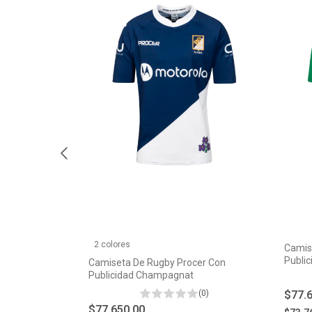
2 colores
Camis
Publi
cer Con
Camiseta De Rugby Procer Con
Publicidad Champagnat
$77.
(0)
(0)
$77.650,00