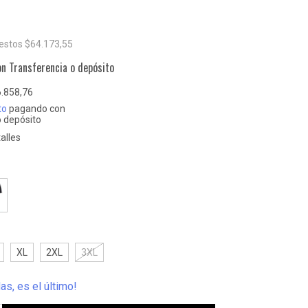
uestos
$64.173,55
on
Transferencia o depósito
.858,76
to
pagando con
o depósito
alles
XL
2XL
3XL
das, es el último!