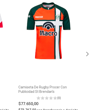
Camiseta De Rugby Procer Con
Camiseta De R
Publicidad St Brendan's
Publicidad San
(0)
$77.650,00
$77.650,00