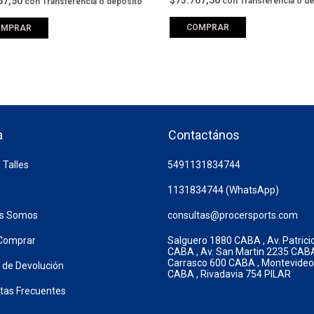
$73.767,50
67,50
con
Transferencia o d
con
Transferencia o depósito
COMPRAR
OMPRAR
a
Contactános
 Talles
5491131834744
1131834744 (WhatsApp)
es Somos
consultas@procersports.com
Comprar
Salguero 1880 CABA , Av. Patrici
CABA , Av. San Martin 2235 CABA
Carrasco 600 CABA , Montevide
a de Devolución
CABA , Rivadavia 754 PILAR
tas Frecuentes