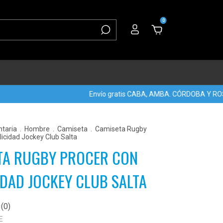
0
Envío gratis CABA, AMBA. CÓRDOBA Y ROSARI
taria
.
Hombre
.
Camiseta
.
Camiseta Rugby
icidad Jockey Club Salta
TA RUGBY PROCER CON
IDAD JOCKEY CLUB SALTA
(0)
E