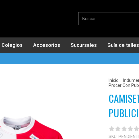
Colegios
Accesorios
Sucursales
Guía de talles
Inicio
.
Indumen
Procer Con Publ
CAMISE
PUBLIC
SKU:
PENDIENT