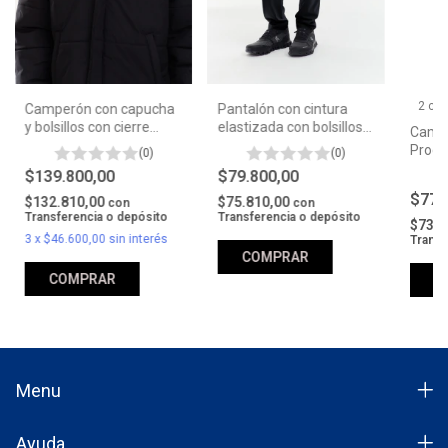
2 col
Camperón con capucha
Pantalón con cintura
y bolsillos con cierre
elastizada con bolsillos
Camis
Procer Sports #82007
Hombre Procer Sports
Proce
(0)
(0)
#82056
Cham
$139.800,00
$79.800,00
$77.
$132.810,00
$75.810,00
con
con
Transferencia o depósito
Transferencia o depósito
$73.7
3
x
$46.600,00
sin interés
Transf
COMPRAR
COMPRAR
C
Menu
Ayuda